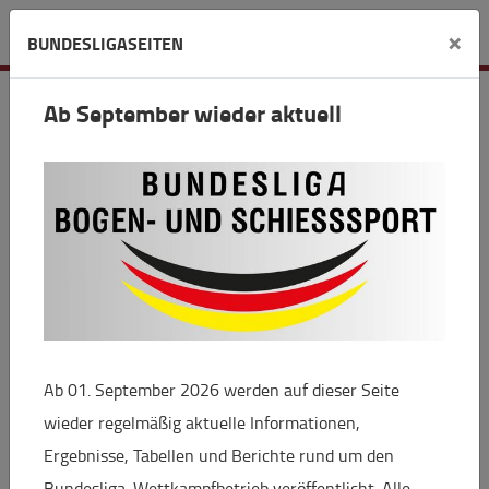
Detail
×
BUNDESLIGASEITEN
Ab September wieder aktuell
Bundesliga
Bundesligafinale Wiesbaden: Aufgehende
Bogensport-Sterne
17.02.2025 11:14
Beim Bundesligafinale Bogensport in Wiesbaden (22.
Februar) ist die nationale Elite am Start. Namen wie
Ab 01. September 2026 werden auf dieser Seite
Florian Unruh, Michelle Kroppen, Katharina Bauer
wieder regelmäßig aktuelle Informationen,
oder die Wieser-Brüder Moritz und Felix sind allen
Ergebnisse, Tabellen und Berichte rund um den
ein Begriff. Dahinter gibt es aber eine Reihe von
Bundesliga-Wettkampfbetrieb veröffentlicht. Alle