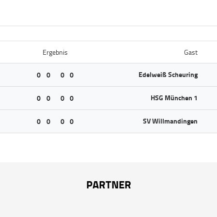
Ergebnis
Gast
Edelweiß Scheuring
0
0
0
0
HSG München 1
0
0
0
0
SV Willmandingen
0
0
0
0
PARTNER