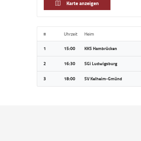
Karte anzeigen
#
Uhrzeit
Heim
1
15:00
KKS Hambrücken
2
16:30
SGi Ludwigsburg
3
18:00
SV Kelheim-Gmünd