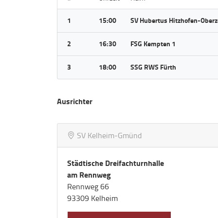
1
15:00
SV Hubertus Hitzhofen-Oberz
2
16:30
FSG Kempten 1
3
18:00
SSG RWS Fürth
Ausrichter
SV Kelheim-Gmünd
Städtische Dreifachturnhalle
am Rennweg
Rennweg 66
93309 Kelheim