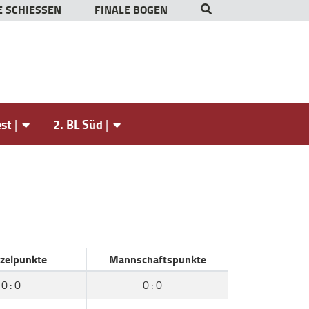
 SCHIESSEN
FINALE BOGEN
est
2. BL Süd
nzelpunkte
Mannschaftspunkte
0
:
0
0
:
0