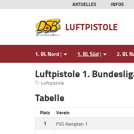
AKTUELLES
INFOS
LUFTPISTOLE
1. BL Nord
1. BL Süd
2. BL N
Luftpistole 1. Bundesli
Luftpistole
Tabelle
Platz
Verein
1
FSG Kempten 1