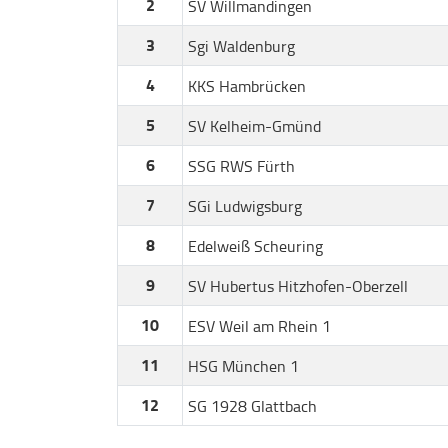
2
SV Willmandingen
3
Sgi Waldenburg
4
KKS Hambrücken
5
SV Kelheim-Gmünd
6
SSG RWS Fürth
7
SGi Ludwigsburg
8
Edelweiß Scheuring
9
SV Hubertus Hitzhofen-Oberzell
10
ESV Weil am Rhein 1
11
HSG München 1
12
SG 1928 Glattbach