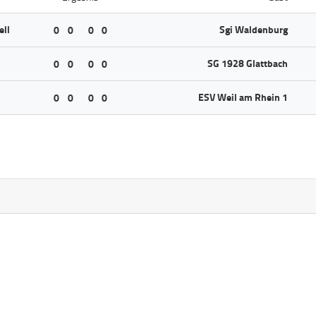
ell
Sgi Waldenburg
0
0
0
0
SG 1928 Glattbach
0
0
0
0
ESV Weil am Rhein 1
0
0
0
0