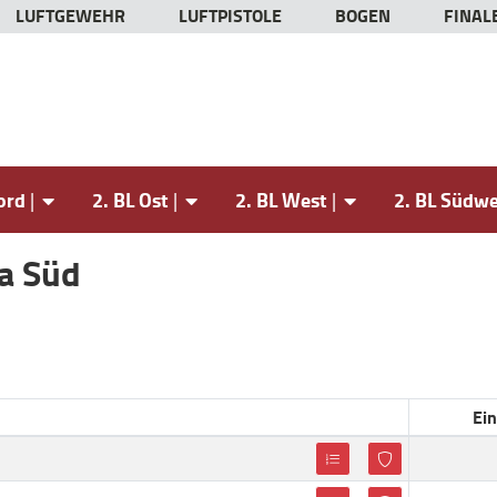
LUFTGEWEHR
LUFTPISTOLE
BOGEN
FINALE
ord
2. BL Ost
2. BL West
2. BL Südw
ga Süd
Ei
Loading...