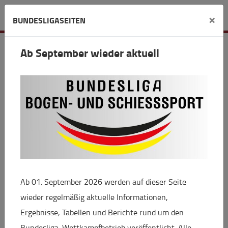
Verein
×
BUNDESLIGASEITEN
Wissener SV 1870 e.V.
Ab September wieder aktuell
Stadionstrasse
Wissen 57537
mueller.bu(at)t-online.de
www.sv-wissen.de
Ab 01. September 2026 werden auf dieser Seite
wieder regelmäßig aktuelle Informationen,
+
Ergebnisse, Tabellen und Berichte rund um den
−
Bundesliga-Wettkampfbetrieb veröffentlicht. Alle