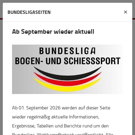
Verein
×
BUNDESLIGASEITEN
Blau-Weiß-Rot Karlsruhe e.V.
Ab September wieder aktuell
Karlstr. 12
76744 Wörth am Rhein
+
−
Ab 01. September 2026 werden auf dieser Seite
wieder regelmäßig aktuelle Informationen,
Ergebnisse, Tabellen und Berichte rund um den
Bundesliga-Wettkampfbetrieb veröffentlicht. Alle