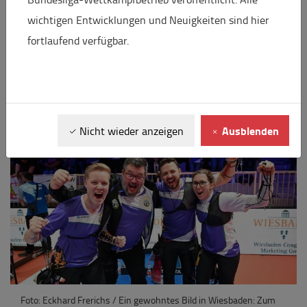
(59-59, 60-58, 59-55, 56-58, 58-57) gegen
wichtigen Entwicklungen und Neuigkeiten sind hier
Sherwood BSC Herne. Für Ebersberg war es der
fortlaufend verfügbar.
vierte Titel bei den vergangenen fünf Auflagen.
Bronze ging an die SGi Welzheim nach einem 7:1 (58-
57, 57-57, 57-56, 57-56) gegen den SV Querum.
Ausblenden
Nicht wieder anzeigen
Foto: Eckhard Frerichs / Ein gewohntes Bild in Wiesbaden: Zum