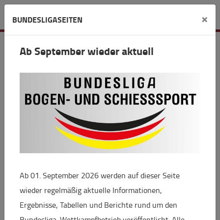
Detail
×
BUNDESLIGASEITEN
Ab September wieder aktuell
Bundesliga
Bundesligafinale Wiesbaden: Erneuter
Triumph der BSG Ebersberg
24.02.2024 19:52
Die BSG Ebersberg bleibt das Maß der Dinge in der
Bundesliga Bogen: Der Titelverteidiger in der
Ab 01. September 2026 werden auf dieser Seite
Besetzung Michelle Kroppen, Elisa Tartler und
wieder regelmäßig aktuelle Informationen,
Maximilian Weckmüller gewann das Bundesligafinale
Ergebnisse, Tabellen und Berichte rund um den
in Wiesbaden vor 680 begeisterten Zuschauern 7:3
Bundesliga-Wettkampfbetrieb veröffentlicht. Alle