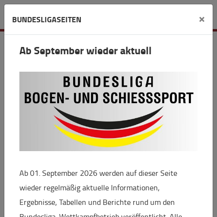
Detail
×
BUNDESLIGASEITEN
Ab September wieder aktuell
Bundesliga
Bundesligafinale Bogen: Top-Stars & live
bei Sportdeutschland.TV
16.02.2024 11:21
Wenn am Samstag, 24. Februar, die acht besten
Bogenteams Deutschlands im Bundesligafinale in
Ab 01. September 2026 werden auf dieser Seite
Wiesbaden um den Titel schießen, dann sind Welt-
wieder regelmäßig aktuelle Informationen,
und Europameister, Medaillengewinner bei
Ergebnisse, Tabellen und Berichte rund um den
Olympischen Spielen und Olympiateilnehmer dabei.
Bundesliga-Wettkampfbetrieb veröffentlicht. Alle