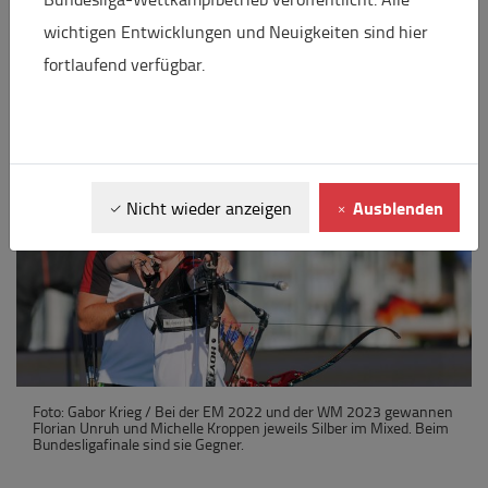
Tickets für das Spektakel, das live bei
wichtigen Entwicklungen und Neuigkeiten sind hier
Sportdeutschland.TV gestreamt wird, gibt es unter
fortlaufend verfügbar.
www.universe.com
Ausblenden
Nicht wieder anzeigen
Foto: Gabor Krieg / Bei der EM 2022 und der WM 2023 gewannen
Florian Unruh und Michelle Kroppen jeweils Silber im Mixed. Beim
Bundesligafinale sind sie Gegner.