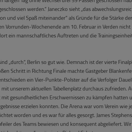
geschlossen werden.“ Janeczko sieht „das abwechslungsreich
n und viel Spaß miteinander“ als Gründe für die Stärke de
ten Vorrunden-Wochenende am 10. Februar in Verden nicht 
 dort ein mannschaftliches Auftreten und die Trainingseinh
d „durch“, Berlin so gut wie. Demnach ist der vierte Final
en Schritt in Richtung Finale machte Gastgeber Blankenfeld
ntschieden ein Vier-Punkte-Polster auf die Verfolger Da
nd mit unserem aktuellen Tabellenplatz durchaus zufrieden. 
 mit gesundheitlichen Erschwernissen zu kämpfen hatten
gebnisse erzielen konnten. Die Arena war vom Verein wie j
chtet worden und es war für alles gesorgt. James Stephens
kpfeiler des Teams bewiesen und konsequent abgeliefert. Wir 