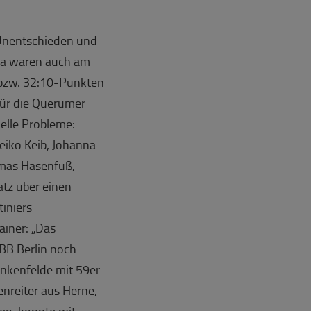
 Unentschieden und
iga waren auch am
 bzw. 32:10-Punkten
 für die Querumer
nelle Probleme:
eiko Keib, Johanna
omas Hasenfuß,
atz über einen
iniers
ainer: „Das
BB Berlin noch
ankenfelde mit 59er
nreiter aus Herne,
en, konnte mit