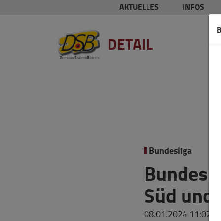
AKTUELLES
INFOS
B
DETAIL
Bundesliga
Bundesli
Süd und
08.01.2024 11:02