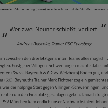
zenreiter FSG Tacherting (vorne) lieferte sich u.a. mit der SGI Welzheim ein 
Wer zwei Neuner schießt, verliert!
Andreas Blaschke, Trainer BSG Ebersberg
lem zwischen den drei letztgenannten Teams alles möglich, 
gten. Gastgeber Villingen-Schwenningen machte dabei mit
renten (6:4 vs. Bayreuth & 6:2 vs. Welzheim) Boden gut, un
r (6:0). Bayreuths Trainer Mark Fichtner zog ein gemischtes
ns war der holprige Start gegen Villingen-Schwenningen, un
renten um den Finalplatz geschlagen geben. Danach folgt
n PSV München kam endlich unser Nachwuchstalent Johann