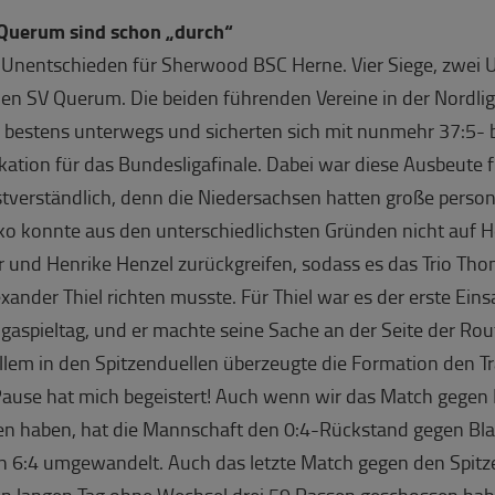
Querum sind schon „durch“
 Unentschieden für Sherwood BSC Herne. Vier Siege, zwei
 den SV Querum. Die beiden führenden Vereine in der Nordl
bestens unterwegs und sicherten sich mit nunmehr 37:5-
fikation für das Bundesligafinale. Dabei war diese Ausbeute
bstverständlich, denn die Niedersachsen hatten große perso
zko konnte aus den unterschiedlichsten Gründen nicht auf H
er und Henrike Henzel zurückgreifen, sodass es das Trio Th
exander Thiel richten musste. Für Thiel war es der erste Eins
aspieltag, und er machte seine Sache an der Seite der Rout
llem in den Spitzenduellen überzeugte die Formation den Tr
Pause hat mich begeistert! Auch wenn wir das Match gegen 
ren haben, hat die Mannschaft den 0:4-Rückstand gegen Bl
in 6:4 umgewandelt. Auch das letzte Match gegen den Spitze
en langen Tag ohne Wechsel drei 59 Passen geschossen hab