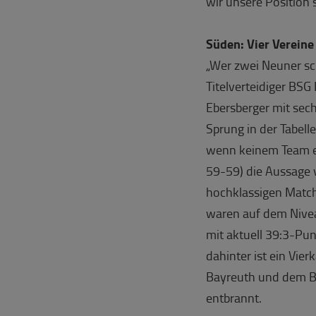
wir unsere Position
Süden: Vier Vereine
„Wer zwei Neuner sch
Titelverteidiger BSG
Ebersberger mit sec
Sprung in der Tabell
wenn keinem Team ei
59-59) die Aussage 
hochklassigen Match
waren auf dem Nivea
mit aktuell 39:3-Pun
dahinter ist ein Vie
Bayreuth und dem BC
entbrannt.