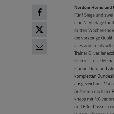
Norden: Herne und 
Fünf Siege und zwei
eine Niederlage für
dritten Wochenende 
die vorzeitige Quali
alles andere als sel
Trainer Oliver Janec
Heinzel, Luis Fletch
Florian Floto und Al
kompletten Bundeslig
ausgezeichnet. Vor a
Auftreten nach der 
knapp mit 4:6 verlo
und 60er Passe in e
in dem wir nach ein