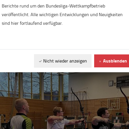
Berichte rund um den Bundesliga-Wettkampfbetrieb
sport in Süd und Nord, Spannung in Top-Duellen und die
veröffentlicht. Alle wichtigen Entwicklungen und Neuigkeiten
ür das Bundesligafinale am 24. Februar in Wiesbaden quali
sind hier fortlaufend verfügbar.
rrunden-Wochenenden in der Bundesliga Bogen lieferte er
chlagzeilen. Tickets für das Bundesligafinale gibt es unt
Ausblenden
Nicht wieder anzeigen