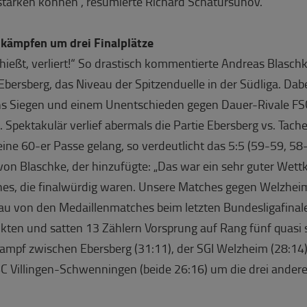
 stärken können“, resümierte Richard Schatursunov.
 kämpfen um drei Finalplätze
ießt, verliert!“ So drastisch kommentierte Andreas Blaschk
 Ebersberg, das Niveau der Spitzenduelle in der Südliga. Da
hs Siegen und einem Unentschieden gegen Dauer-Rivale FSG
e. Spektakulär verlief abermals die Partie Ebersberg vs. Tach
ne 60-er Passe gelang, so verdeutlicht das 5:5 (59-59, 58
von Blaschke, der hinzufügte: „Das war ein sehr guter Wett
es, die finalwürdig waren. Unsere Matches gegen Welzhei
u von den Medaillenmatches beim letzten Bundesligafinale.“
kten und satten 13 Zählern Vorsprung auf Rang fünf quasi s
rkampf zwischen Ebersberg (31:11), der SGI Welzheim (28:14
 Villingen-Schwenningen (beide 26:16) um die drei anderen