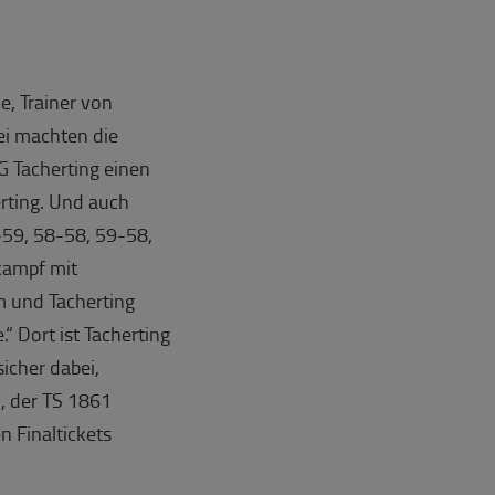
e, Trainer von
bei machten die
 Tacherting einen
erting. Und auch
-59, 58-58, 59-58,
kampf mit
m und Tacherting
 Dort ist Tacherting
icher dabei,
), der TS 1861
 Finaltickets