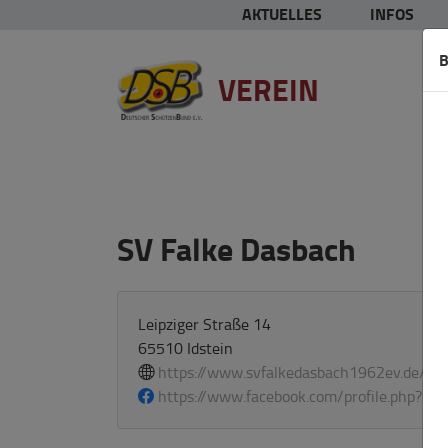
AKTUELLES
INFOS
B
VEREIN
SV Falke Dasbach
Leipziger Straße 14
65510 Idstein
https://www.svfalkedasbach1962ev.de/
https://www.facebook.com/profile.php?