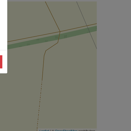
Leaflet
| ©
OpenStreetMap
contributors