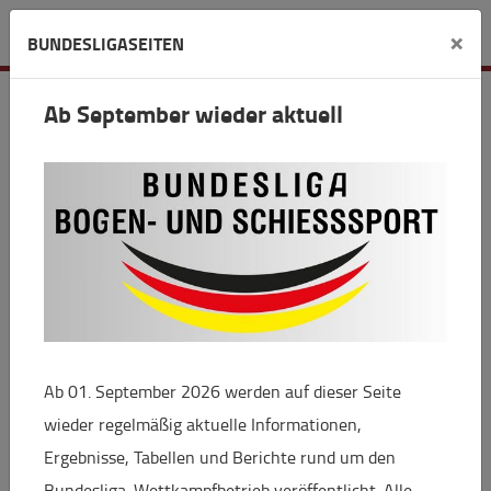
Verein
×
BUNDESLIGASEITEN
SV Stahl Unterwellenborn Bogen
Ab September wieder aktuell
Gelängeweg 3
07333 Unterwellenborn
info(at)bogensport-koenitz.de
www.bogensport-koenitz.de
Ab 01. September 2026 werden auf dieser Seite
wieder regelmäßig aktuelle Informationen,
+
Ergebnisse, Tabellen und Berichte rund um den
−
Bundesliga-Wettkampfbetrieb veröffentlicht. Alle