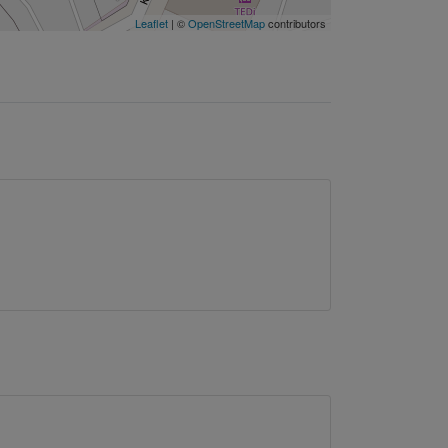
Leaflet
| ©
OpenStreetMap
contributors