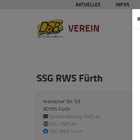
AKTUELLES
INFOS
B
VEREIN
SSG RWS Fürth
Kronacher Str. 63
90765 Fürth
Vorstand(at)ssg-RWS.de
SSG-RWS.de
SSG RWS Fürth