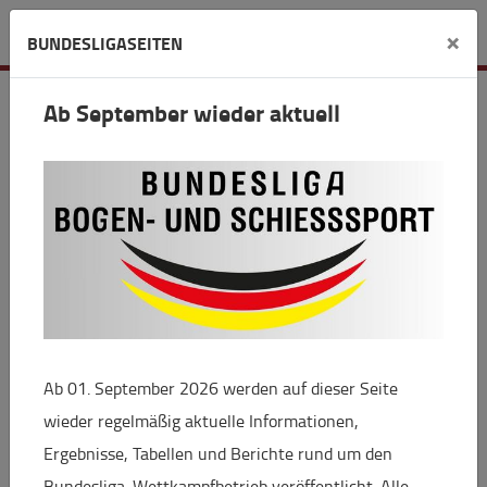
Verein
×
BUNDESLIGASEITEN
BS Opladen 1962 e.V.
Ab September wieder aktuell
Niederstraße 14d
40764 Langenfeld
vorstand(at)bs-opladen.de
https://www.bs-opladen.de/
Ab 01. September 2026 werden auf dieser Seite
wieder regelmäßig aktuelle Informationen,
+
Ergebnisse, Tabellen und Berichte rund um den
−
Bundesliga-Wettkampfbetrieb veröffentlicht. Alle