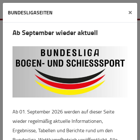
Verein
×
BUNDESLIGASEITEN
Schieß- und Sportverein Kassau
Ab September wieder aktuell
Plunkauer Weg 10 A
23730 Altenkrempe OT Kassau
info(at)ssv-kassau.de
www.ssv-kassau.de
www.facebook.com/ssvkassau
Ab 01. September 2026 werden auf dieser Seite
wieder regelmäßig aktuelle Informationen,
Ergebnisse, Tabellen und Berichte rund um den
+
Bundesliga-Wettkampfbetrieb veröffentlicht. Alle