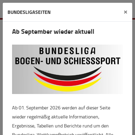
Verein
×
BUNDESLIGASEITEN
Kgl.priv. Hauptschützenges.
Ab September wieder aktuell
München 1406
Zielstattstr. 6
81379 München
089786972
info(at)hauptschuetzen.de
www.hauptschuetzen.de
hauptschuetzen
Ab 01. September 2026 werden auf dieser Seite
wieder regelmäßig aktuelle Informationen,
Ergebnisse, Tabellen und Berichte rund um den
Bundesliga-Wettkampfbetrieb veröffentlicht. Alle