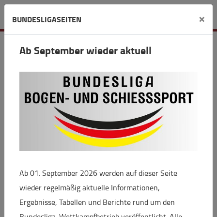
Verein
×
BUNDESLIGASEITEN
SV Lindwedel
Ab September wieder aktuell
Am Viehbruch 2 A
29690 Lindwedel
info(at)schuetzenverein-lindwedel.de
Ab 01. September 2026 werden auf dieser Seite
+
wieder regelmäßig aktuelle Informationen,
−
Ergebnisse, Tabellen und Berichte rund um den
Bundesliga-Wettkampfbetrieb veröffentlicht. Alle