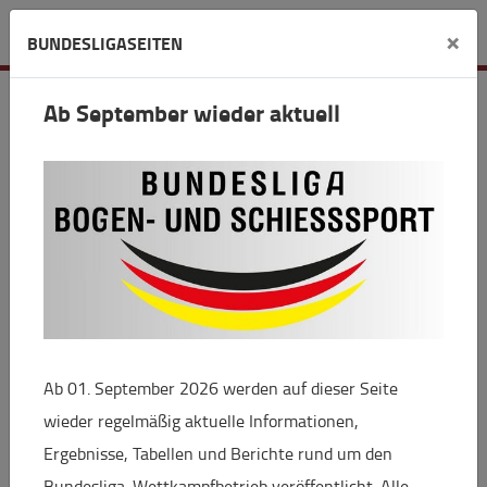
Verein
×
BUNDESLIGASEITEN
B.S.C. Laufdorf
Ab September wieder aktuell
Zur Margarethenhöhe
35641 Schöffengrund
kontakt(at)bsc-laufdorf.de
Ab 01. September 2026 werden auf dieser Seite
+
wieder regelmäßig aktuelle Informationen,
−
Ergebnisse, Tabellen und Berichte rund um den
Bundesliga-Wettkampfbetrieb veröffentlicht. Alle