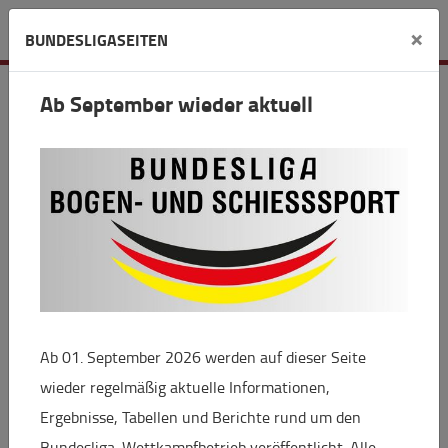
Verein
×
BUNDESLIGASEITEN
SV Kriftel
Ab September wieder aktuell
Auf d. Hohlmauer 5
65830 Kriftel
+
Ab 01. September 2026 werden auf dieser Seite
−
wieder regelmäßig aktuelle Informationen,
Ergebnisse, Tabellen und Berichte rund um den
Bundesliga-Wettkampfbetrieb veröffentlicht. Alle