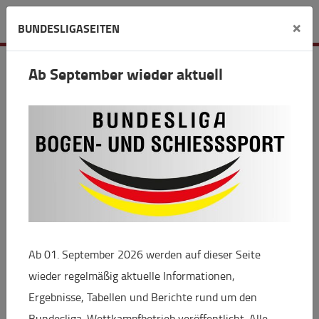
Detail
×
BUNDESLIGASEITEN
Ab September wieder aktuell
Europameisterschaften
KK EM Osijek: Zwei Europameister im
Doppel-Interview
11.05.2026 08:56
Gold für Doreen Vennekamp (Ronneburg) mit der
Sportpistole, Gold für Oliver Geis (Bad Camberg) mit
Ab 01. September 2026 werden auf dieser Seite
der Schnellfeuerpistole. Die deutschen Pistolen-
wieder regelmäßig aktuelle Informationen,
Schützen zeigten bei der EM in Osijek/CRO (7. bis 17.
Ergebnisse, Tabellen und Berichte rund um den
Mai) einmal mehr, dass sie zu den weltbesten zählen.
Bundesliga-Wettkampfbetrieb veröffentlicht. Alle